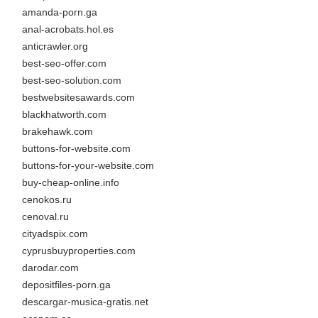
amanda-porn.ga
anal-acrobats.hol.es
anticrawler.org
best-seo-offer.com
best-seo-solution.com
bestwebsitesawards.com
blackhatworth.com
brakehawk.com
buttons-for-website.com
buttons-for-your-website.com
buy-cheap-online.info
cenokos.ru
cenoval.ru
cityadspix.com
cyprusbuyproperties.com
darodar.com
depositfiles-porn.ga
descargar-musica-gratis.net