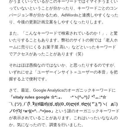
がうまくいっているがこのキーワードではイマイチうまくい
っていないということが分かったり、キーワードごとのコン
バージョン率が分かるため、AdWordsと連携しやすくなった
り、今後の更新計画立案をしやすくなったりします。
また、「こんなキーワードで検索されているのか！」、と驚
いたりすることもあります。弊社のサイトの例では「老人ホ
ームに売りにくる お菓子屋 高い」などといったキーワード
でアクセスがあったことがあります（笑）
それはほぼ愚痴なのではないか、と思ったりするのですが、
いずれにせよ「ユーザーインサイト＝ユーザーの本音」を把
握する上で便利です。
さて、最近、Google Analyticsのオーガニックキーワードに
「vitaly rules google ☆*:.｡.゚゚･*ヽ(^ᴗ^)丿*･゚゚.｡.:*☆
¯\_(ツ)_/¯(•ิ_•ิ)(ಠ益ಠ)(ಥ‿ಥ)(ʘ‿ʘ)ლ(ಠ_ಠლ)( ͡° ͜ʖ ͡°)ヽ(゚д゚)
ノʕ•̫͡•ʔᶘ ᵒᴥᵒᶅ(=^. .^=)oo」
という謎のオーガニックキーワード
が表示されていることがあります。これはいったいななんの
か。気になったので、調査を行いました。