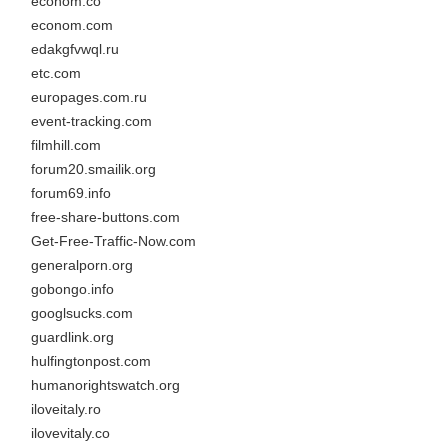
econom.co
econom.com
edakgfvwql.ru
etc.com
europages.com.ru
event-tracking.com
filmhill.com
forum20.smailik.org
forum69.info
free-share-buttons.com
Get-Free-Traffic-Now.com
generalporn.org
gobongo.info
googlsucks.com
guardlink.org
hulfingtonpost.com
humanorightswatch.org
iloveitaly.ro
ilovevitaly.co