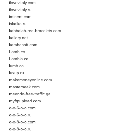
ilovevitaly.com
ilovevitaly.ru
iminent.com
iskalko.ru
kabbalah-red-bracelets.com
kallery.net
kambasoft.com
Lomb.co
Lombia.co
lumb.co
luxup.ru
makemoneyonline.com
masterseek.com
meendo-free-traffic.ga
myftpupload.com
o-o-6-o-o.com
o-o-6-o-o.ru
o-o-8-o-o.com
o-o-8-o-o.ru