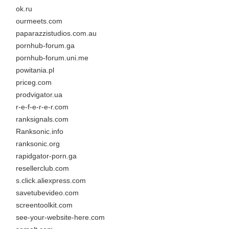
ok.ru
ourmeets.com
paparazzistudios.com.au
pornhub-forum.ga
pornhub-forum.uni.me
powitania.pl
priceg.com
prodvigator.ua
r-e-f-e-r-e-r.com
ranksignals.com
Ranksonic.info
ranksonic.org
rapidgator-porn.ga
resellerclub.com
s.click.aliexpress.com
savetubevideo.com
screentoolkit.com
see-your-website-here.com