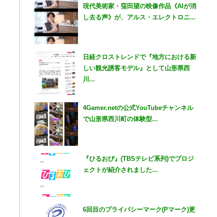
現代美術家・窪田望の映像作品《AIが消
し去る声》が、アルス・エレクトロニ...
日経クロストレンドで『地方における新
しい観光誘客モデル』として山形県西
川...
4Gamer.netの公式YouTubeチャンネル
で山形県西川町の体験型...
『ひるおび』(TBSテレビ系列)でプロジ
ェクトが紹介されました...
6回目のプライバシーマーク(Pマーク)更