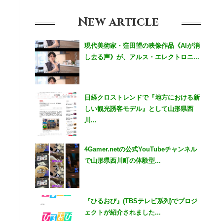
New
article
現代美術家・窪田望の映像作品《AIが消
し去る声》が、アルス・エレクトロニ...
日経クロストレンドで『地方における新
しい観光誘客モデル』として山形県西
川...
4Gamer.netの公式YouTubeチャンネル
で山形県西川町の体験型...
『ひるおび』(TBSテレビ系列)でプロジ
ェクトが紹介されました...