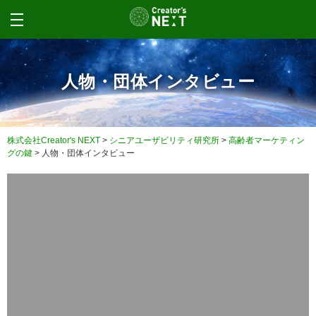
人物・団体インタビュー
株式会社Creator's NEXT
>
シニアユーザビリティ研究所
>
高齢者マーケティン
グの鍵
>
人物・団体インタビュー