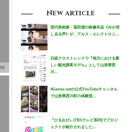
New
article
現代美術家・窪田望の映像作品《AIが消
し去る声》が、アルス・エレクトロニ...
日経クロストレンドで『地方における新
しい観光誘客モデル』として山形県西
.08
川...
4Gamer.netの公式YouTubeチャンネル
で山形県西川町の体験型...
『ひるおび』(TBSテレビ系列)でプロジ
ェクトが紹介されました...