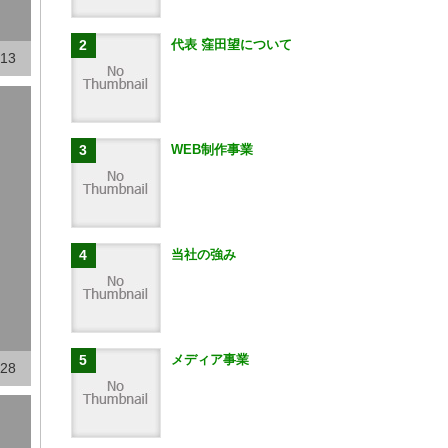
代表 窪田望について
.13
WEB制作事業
当社の強み
メディア事業
.28