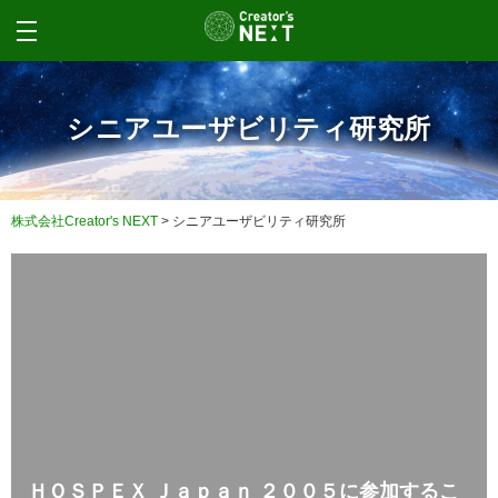
シニアユーザビリティ研究所
株式会社Creator's NEXT
>
シニアユーザビリティ研究所
ＨＯＳＰＥＸ Ｊａｐａｎ ２００５に参加するこ