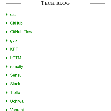
Tech blog
esa
GitHub
GitHub Flow
gviz
KPT
LGTM
remotty
Sensu
Slack
Trello
Uchiwa
Vagrant