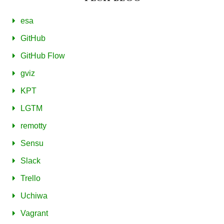
esa
GitHub
GitHub Flow
gviz
KPT
LGTM
remotty
Sensu
Slack
Trello
Uchiwa
Vagrant