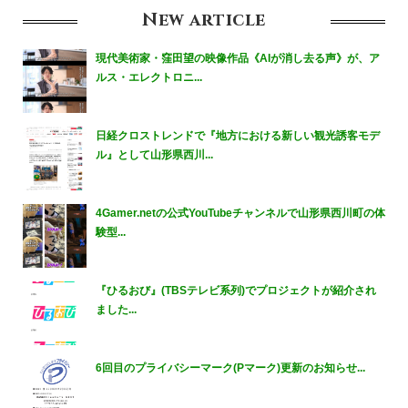
New
article
現代美術家・窪田望の映像作品《AIが消し去る声》が、ア
ルス・エレクトロニ...
日経クロストレンドで『地方における新しい観光誘客モデ
ル』として山形県西川...
4Gamer.netの公式YouTubeチャンネルで山形県西川町の体
験型...
『ひるおび』(TBSテレビ系列)でプロジェクトが紹介され
ました...
6回目のプライバシーマーク(Pマーク)更新のお知らせ...